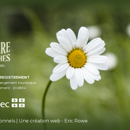
NREGISTREMENT
bergement touristique
rement : 206894
sonnels
| Une création web -
Eric Rowe