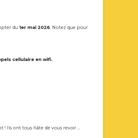
!
mpter du
1er mai
2026
. Notez que pour
pels cellulaire en wifi.
 ! Ils ont tous hâte de vous revoir …