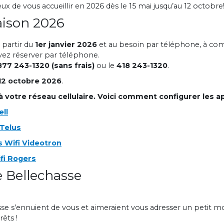
x de vous accueillir en 2026 dès le 15 mai jusqu’au 12 octobre
aison 2026
 partir du
1er janvier 2026
et au besoin par téléphone, à co
vez réserver par téléphone.
877 243-1320 (sans frais)
ou le
418 243-1320
.
 12 octobre 2026
.
 votre réseau cellulaire. Voici comment configurer
les ap
ell
 Telus
s Wifi Videotron
fi Rogers
 Bellechasse
se s’ennuient de vous et aimeraient vous adresser un petit mot
êts !