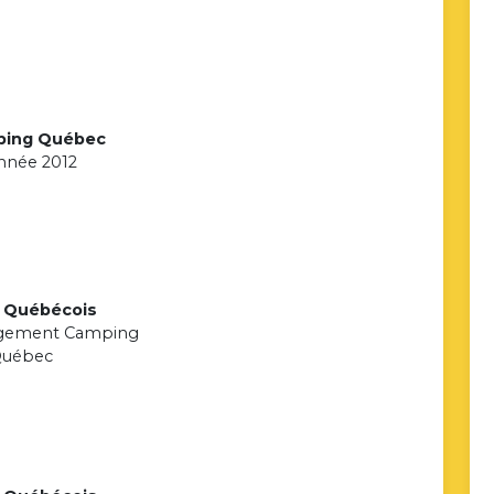
mping Québec
année 2012
e Québécois
rgement Camping
 Québec